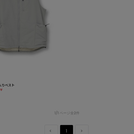
綿入りベスト
FF
1/1 ページ全2件
1