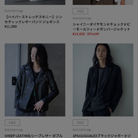
RattleTrap
SALE
【ハイパーストレッチスキニー】シン
RattleTrap
セティックレザーパンツ ジェギンス
シャイニーダイヤモンドチェックドビ
¥11,000
ーモールツィードボンバージャケット
¥14,630
30%OFF
SALE
SALE
RattleTrap
RattleTrap
SHEEP LEATHER/シープレザー ダブル
1PIU1UGUALE3ブラックジャガードジ