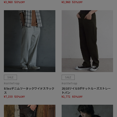
¥3,960
¥3,960
50%OFF
50%OFF
SALE
SALE
RattleTrap
RattleTrap
8.5ozデニムツータックワイドスラック
20/10ツイル5ポケットルーズストレー
ス
トパン
¥7,150
¥2,772
50%OFF
60%OFF