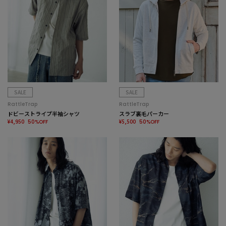
SALE
SALE
RattleTrap
RattleTrap
ドビーストライプ半袖シャツ
スラブ裏毛パーカー
¥4,950
¥5,500
50%OFF
50%OFF