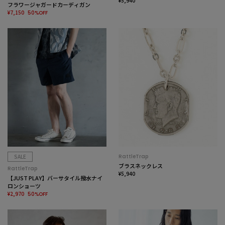
¥5,940
フラワージャガードカーディガン
¥7,150
50%OFF
SALE
RattleTrap
ブラスネックレス
RattleTrap
¥5,940
【JUST PLAY】バーサタイル撥水ナイ
ロンショーツ
¥2,970
50%OFF