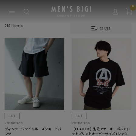
0
214 Items
並び順
SALE
SALE
RattleTrap
RattleTrap
ヴィンテージツイルルーズショートパ
【CHAOTIC】別注アナーキーポルカド
ンツ
ットプリントオーバーサイズTシャツ