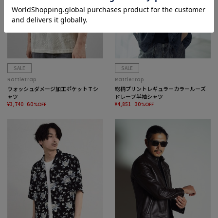
SALE
SALE
RattleTrap
RattleTrap
ウォッシュダメージ加工ポケットＴシ
総柄プリントレギュラーカラールーズ
ャツ
ドレープ半袖シャツ
¥3,740
¥4,851
60%OFF
30%OFF