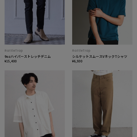
RattleTrap
RattleTrap
9ozハイパーストレッチデニム
シルケットスムースVネックTシャツ
¥15,400
¥6,930