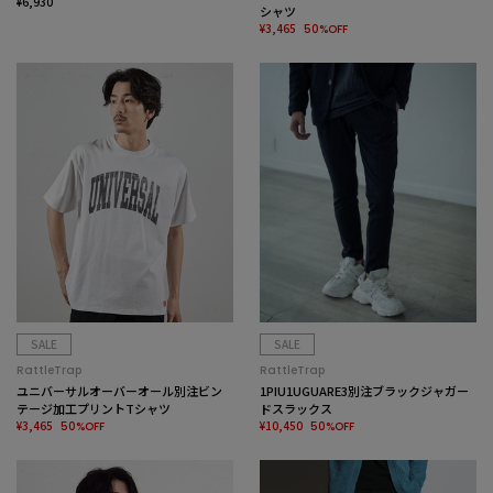
ャツ
¥6,930
シャツ
¥3,465
50%OFF
SALE
SALE
RattleTrap
RattleTrap
ユニバーサルオーバーオール別注ビン
1PIU1UGUARE3別注ブラックジャガー
テージ加工プリントTシャツ
ドスラックス
¥3,465
¥10,450
50%OFF
50%OFF