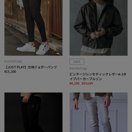
RattleTrap
SALE
【JUST PLAY】立体ジョガーパンツ
RattleTrap
¥13,200
ビンテージシンセティックレザーA-2タ
イプパーカーブルゾン
¥9,240
30%OFF