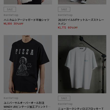
SALE
SALE
RattleTrap
RattleTrap
ハニカムシアージャガード半袖シャツ
20/10ツイル5ポケットルーズストレー
¥6,930
トパン
30%OFF
¥2,772
60%OFF
RattleTrap
SALE
ユニバーサルオーバーオール別注
RattleTrap
WINDY JRビンテージ加工プリントTシ
ニューヨークシティロゴフロッキーＴ