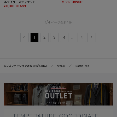
ルライダースジャケット
¥5,940
40%OFF
¥30,800
30%OFF
1/4 ページ全214件
1
2
3
4
4
...
メンズファッション通販 MEN'S BIGI
全商品
RattleTrap