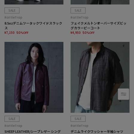
SALE
SALE
RattleTrap
RattleTrap
8.5ozデニムツータックワイドスラック
フェイクメルトンオーバーサイズビッ
ス
グカラーピーコート
¥7,150
¥4,950
50%OFF
50%OFF
SALE
SALE
RattleTrap
RattleTrap
SHEEP LEATHER/シープレザー シング
デニムライクワッシャー半袖シャツ