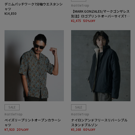
デニムパッチワーク7分袖ウエスタンシ
RattleTrap
ャツ
【MARK GONZALES/マークゴンザレス
¥14,850
別注】ロゴプリントオーバーサイズTシ
ャツ
¥2,475
50%OFF
SALE
SALE
RattleTrap
RattleTrap
ペイズリープリントオープンカラーシ
ナイロンアンドフリースリバーシブル
ャツ
スタンドブルゾン
¥7,920
¥3,168
20%OFF
60%OFF