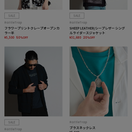
SALE
SALE
RattleTrap
RattleTrap
フラワープリントクレープオープンカ
SHEEP LEATHER/シープレザー シング
ラー半
ルライダースジャケット
¥5,500
¥31,680
50%OFF
20%OFF
SALE
RattleTrap
ブラスネックレス
RattleTrap