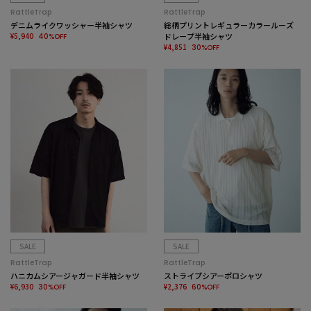
RattleTrap
RattleTrap
デニムライクワッシャー半袖シャツ
総柄プリントレギュラーカラールーズ
¥5,940
ドレープ半袖シャツ
40%OFF
¥4,851
30%OFF
SALE
SALE
RattleTrap
RattleTrap
ハニカムシアージャガード半袖シャツ
ストライプシアーポロシャツ
¥6,930
¥2,376
30%OFF
60%OFF