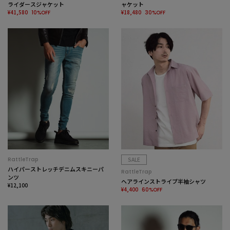
ライダースジャケット
ャケット
¥41,580
¥18,480
10%OFF
30%OFF
RattleTrap
SALE
ハイパーストレッチデニムスキニーパ
RattleTrap
ンツ
ヘアラインストライプ半袖シャツ
¥12,100
¥4,400
60%OFF