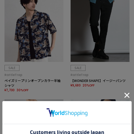
SALE
SALE
RattleTrap
RattleTrap
ペイズリープリンオープンカラー半袖
【WONDER SHAPE】イージーパンツ
シャツ
¥9,680
20%OFF
¥7,700
30%OFF