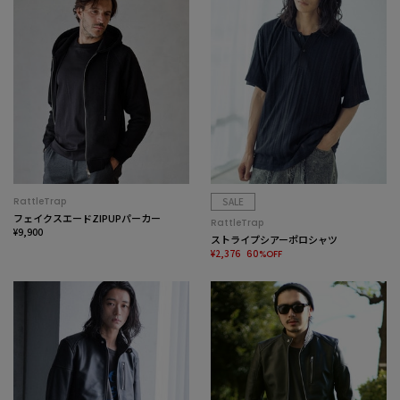
RattleTrap
SALE
フェイクスエードZIPUPパーカー
RattleTrap
¥9,900
ストライプシアーポロシャツ
¥2,376
60%OFF