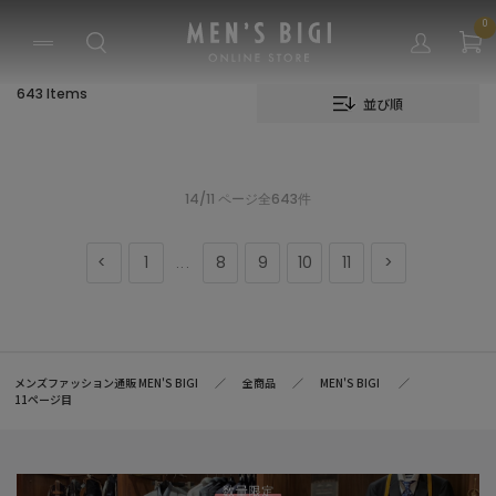
0
643 Items
並び順
14/11 ページ全643件
1
8
9
10
11
...
メンズファッション通販 MEN'S BIGI
全商品
MEN'S BIGI
11ページ目