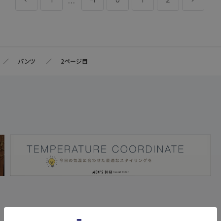
...
1
-1
0
1
2
パンツ
2ページ目