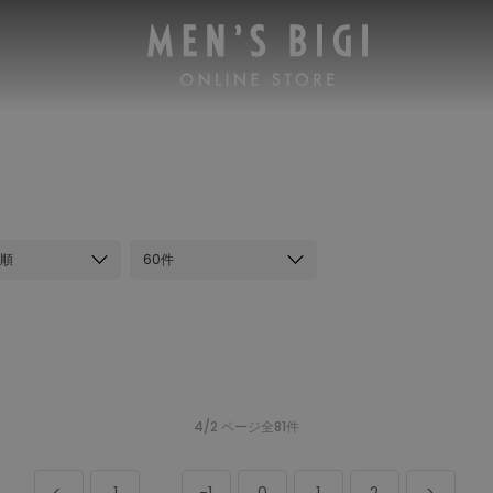
順
60件
4/2 ページ全81件