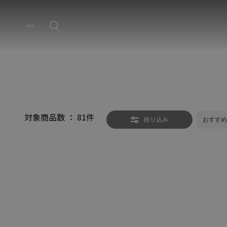
対象商品数 ：
81
件
絞り込み
おすすめ