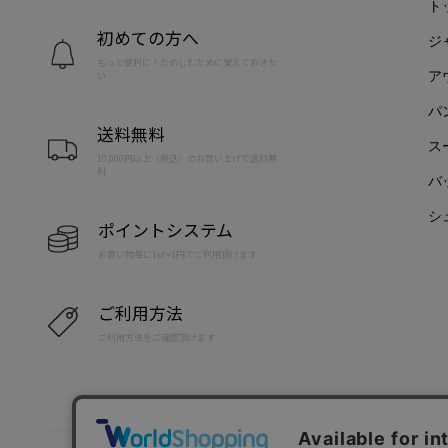
ト
初めての方へ
ジ
もっと便利に！たのしむために覚えておきた
ア
い
パ
送料無料
ス
10,000円以上（税込）のお買い上げで送料無
料
バ
シ
ポイントシステム
お買い物毎に1pt=1円でご利用頂けます
ご利用方法
ご利用方法をご確認頂けます