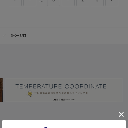
...
1
0
1
2
3
3ページ目