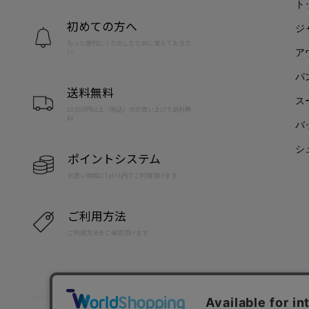
ト
初めての方へ
ジ
もっと便利に！たのしむために覚えておきた
ア
い
パ
送料無料
ス
10,000円以上（税込）のお買い上げで送料無
料
バ
シ
ポイントシステム
お買い物毎に1pt=1円でご利用頂けます
ご利用方法
ご利用方法をご確認頂けます