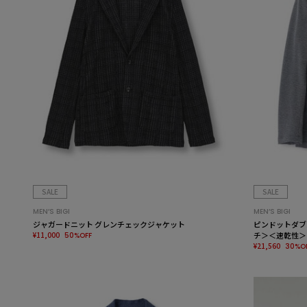
SALE
SALE
MEN’S BIGI
MEN’S BIGI
ジャガードニット グレンチェックジャケット
ピンドットダブ
¥11,000
チ＞＜速乾性＞
50%OFF
¥21,560
30%O