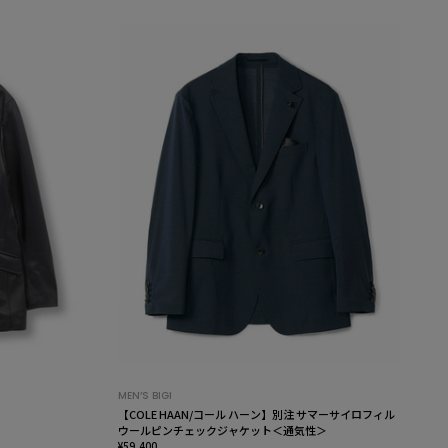
MEN’S BIGI
【COLE HAAN/コール ハーン】別注 サマーサイロフィル
ウールピンチェックジャケット＜通気性＞
¥59,400