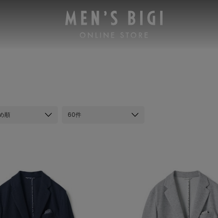
め順
60件