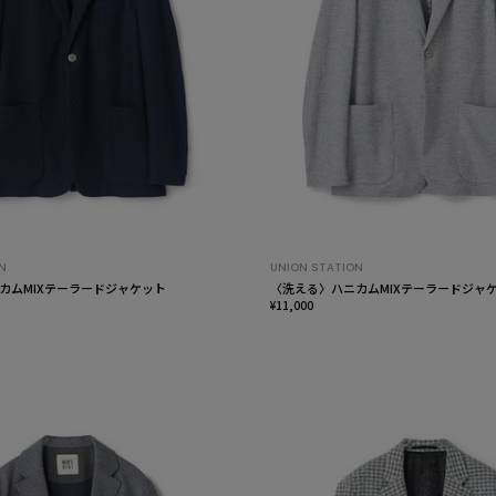
N
UNION STATION
カムMIXテーラードジャケット
〈洗える〉ハニカムMIXテーラードジャ
¥11,000