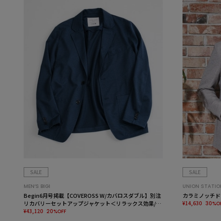
SALE
SALE
MEN’S BIGI
UNION STATIO
Begin6月号掲載【COVEROSS W/カバロスダブル】別注
カラミノッチド
リカバリーセットアップジャケット＜リラックス効果/ス
¥14,630
30%O
トレッチ/セラメア＞
¥43,120
20%OFF