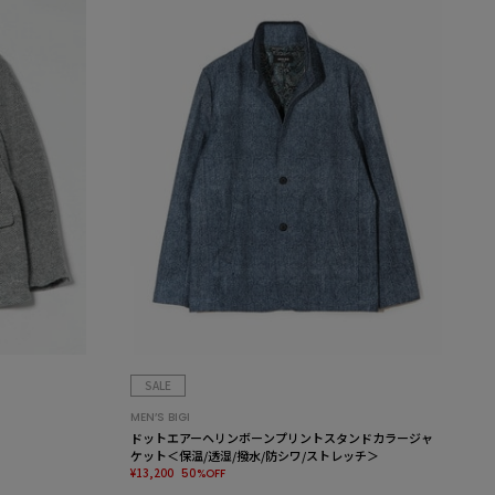
SALE
MEN’S BIGI
ドットエアーヘリンボーンプリントスタンドカラージャ
ケット＜保温/透湿/撥水/防シワ/ストレッチ＞
¥13,200
50%OFF