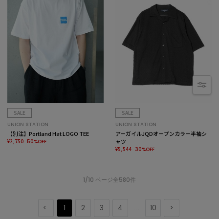
SALE
SALE
UNION STATION
UNION STATION
【別注】Portland Hat LOGO TEE
アーガイルJQDオープンカラー半袖シ
¥2,750
ャツ
50%OFF
¥5,544
30%OFF
1/10 ページ全580件
1
2
3
4
10
...