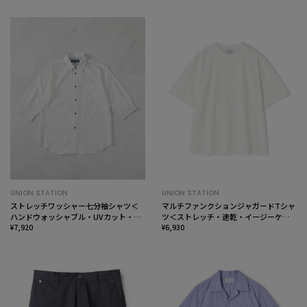
UNION STATION
UNION STATION
ストレッチワッシャー七分袖シャツ＜
マルチファンクションジャガードTシャ
ハンドウォッシャブル・UVカット・抗
ツ＜ストレッチ・速乾・イージーケ
菌＞
¥7,920
ア・ハンドウォッシャブル・UVカッ
¥6,930
ト・抗菌・防臭＞