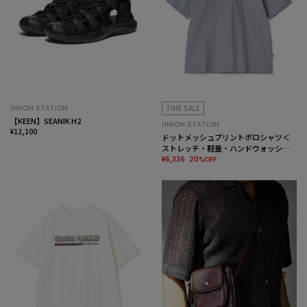
UNION STATION
TIME SALE
【KEEN】SEANIK H2
UNION STATION
¥12,100
ドットメッシュプリントポロシャツ＜
ストレッチ・軽量・ハンドウォッシャ
ブル・通気性＞
¥6,336
20%OFF