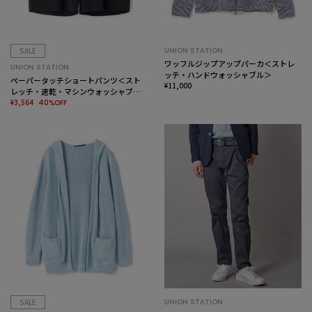
SALE
UNION STATION
ワッフルジップアップパーカ＜ストレ
UNION STATION
ッチ・ハンドウォッシャブル＞
ペーパータッチショートパンツ＜スト
¥11,000
レッチ・速乾・マシンウォッシャブ
ル・イージーケア・接触冷感＞
¥3,564
40%OFF
SALE
UNION STATION