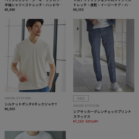
半袖シャツ＜ストレッチ・ハンドウォ
トレッチ・速乾・イージーケア・ハン
ッシャブル＞
¥8,690
ドウォッシャブル・UVカット・ 抗菌・
¥9,350
防臭＞
UNION STATION
SALE
シルケットポンチVネックジャケT
UNION STATION
¥6,930
シアサッカーグレンチェックプリント
スラックス
¥7,150
50%OFF