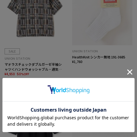
SALE
UNION STATION
HealthKnit シンカー無地 191-3685
UNION STATION
¥1,760
マドラスチェックダブルガーゼ半袖シ
ャツ＜ハンドウォッシャブル・通気性
＞
¥4,950
50%OFF