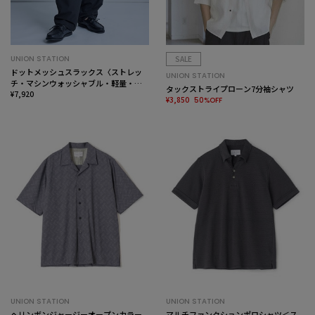
UNION STATION
SALE
ドットメッシュスラックス〈ストレッ
UNION STATION
チ・マシンウォッシャブル・軽量・接
タックストライプローン7分袖シャツ
触冷感・通気性〉
¥7,920
¥3,850
50%OFF
UNION STATION
UNION STATION
ヘリンボンジャージーオープンカラー
マルチファンクションポロシャツ＜ス