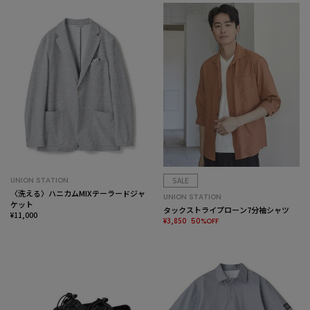
UNION STATION
SALE
〈洗える〉ハニカムMIXテーラードジャ
UNION STATION
ケット
タックストライプローン7分袖シャツ
¥11,000
¥3,850
50%OFF