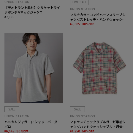
UNION STATION
TIME SALE
【デオトラント素材】シルケットライ
UNION STATION
クポンチ VネックジャケT
マルチカラーコンビハーフスリーブシ
¥7,150
ャツ＜ストレッチ・ハンドウォッシャ
ブル＞
¥5,005
30%OFF
SALE
SALE
UNION STATION
UNION STATION
ハニカムジャガード シャドーボーダー
マドラスチェックダブルガーゼ半袖シ
ポロ
ャツ＜ハンドウォッシャブル・通気性
¥6,545
＞
¥4,950
30%OFF
50%OFF