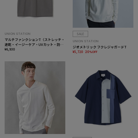
UNION STATION
SALE
マルチファンクションT〈ストレッチ・
UNION STATION
速乾・イージーケア・UVカット・防
ジオメトリック フクレジャガードT
菌・防臭・ハンドウォッシャブル〉
¥6,930
¥5,720
20%OFF