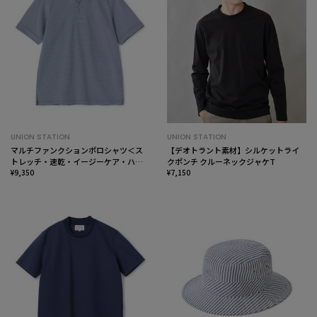
UNION STATION
UNION STATION
マルチファンクションポロシャツ＜ス
【デオトラント素材】シルケットライ
トレッチ・速乾・イージーケア・ハン
クポンチ クルーネックジャケT
ドウォッシャブル・UVカット・ 抗菌・
¥9,350
¥7,150
防臭＞