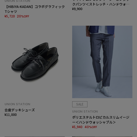
UNION STATION
クパンツ＜ストレッチ・ハンドウォッ
【HIBIYA-KADAN】コラボグラフィック
シャブル＞
¥9,900
Tシャツ
¥5,720
20%OFF
UNION STATION
SALE
合皮デッキシューズ
UNION STATION
¥11,000
ポリエステルトロピカルスリムイージ
ー＜ハンドウォッシャブル＞
¥5,940
40%OFF