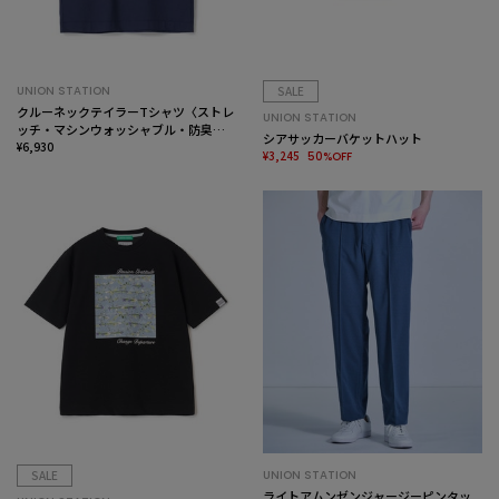
UNION STATION
SALE
クルーネックテイラーTシャツ〈ストレ
UNION STATION
ッチ・マシンウォッシャブル・防臭・
シアサッカーバケットハット
接触冷感〉
¥6,930
¥3,245
50%OFF
SALE
UNION STATION
ライトアムンゼンジャージーピンタッ