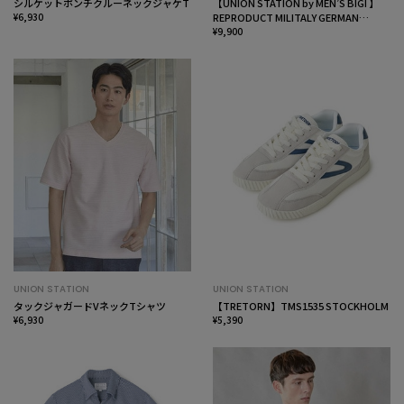
シルケットポンチクルーネックジャケT
【UNION STATION by MEN’S BIGI 】
¥6,930
REPRODUCT MILITALY GERMAN
TRAINER ジャーマントレーナー
¥9,900
UNION STATION
UNION STATION
タックジャガードVネックTシャツ
【TRETORN】TMS1535 STOCKHOLM
¥6,930
¥5,390