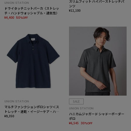
スリムフィット ハイパーストレッチパ
UNION STATION
ンツ
ドライタッチニットパーカ〈ストレッ
¥12,100
チ・ハンドウォッシャブル・通気性〉
¥4,400
50%OFF
UNION STATION
SALE
マルチファンクションポロシャツ＜ス
UNION STATION
トレッチ・速乾・イージーケア・ハン
ハニカムジャガード シャドーボーダー
ドウォッシャブル・UVカット・ 抗菌・
¥9,350
ポロ
防臭＞
¥6,545
30%OFF