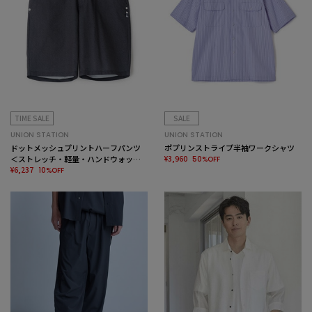
TIME SALE
SALE
UNION STATION
UNION STATION
ドットメッシュプリントハーフパンツ
ポプリンストライプ半袖ワークシャツ
＜ストレッチ・軽量・ハンドウォッシ
¥3,960
50%OFF
ャブル・通気性＞
¥6,237
10%OFF