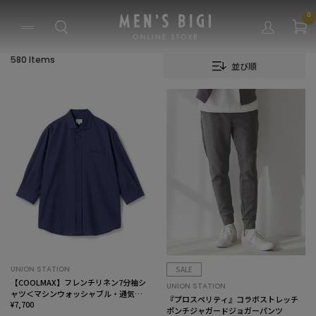
0
580 Items
並び順
UNION STATION
SALE
【COOLMAX】フレンチリネン7分袖シ
UNION STATION
ャツ＜マシンウォッシャブル・通気性
『プロスペリティ』コラボストレッチ
＞
¥7,700
ポンチジャガードジョガーパンツ