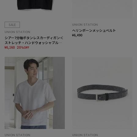
SALE
UNION STATION
ヘリンボーンメッシュベルト
UNION STATION
¥6,490
シアー7分袖ボタンレスカーディガン＜
ストレッチ・ハンドウォッシャブル・
接触冷感・通気性＞
¥6,160
20%OFF
UNION STATION
UNION STATION