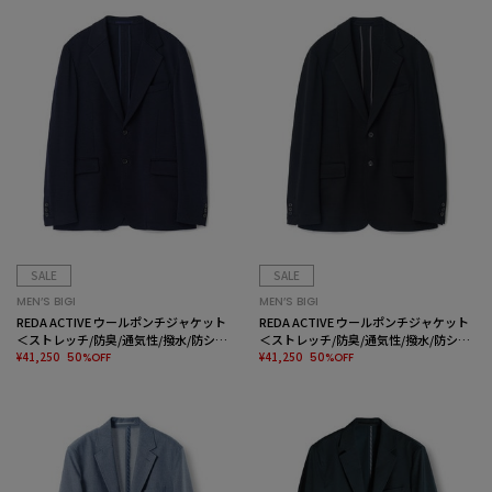
SALE
SALE
MEN’S BIGI
MEN’S BIGI
REDA ACTIVE ウールポンチジャケット
REDA ACTIVE ウールポンチジャケット
＜ストレッチ/防臭/通気性/撥水/防シワ
＜ストレッチ/防臭/通気性/撥水/防シワ
＞
¥41,250
＞
¥41,250
50%OFF
50%OFF