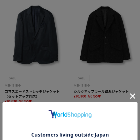
SALE
SALE
MEN’S BIGI
MEN’S BIGI
コマスエードストレッチジャケット
シルクネップウール絡みジャケット
（セットアップ対応）
¥30,800
50%OFF
¥30,030
30%OFF