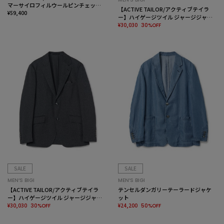
マーサイロフィルウールピンチェック
【ACTIVE TAILOR/アクティブテイラ
ジャケット＜通気性＞
¥59,400
ー】ハイゲージツイル ジャージジャケ
ット＜防シワ性＞＜ストレッチ＞
¥30,030
30%OFF
SALE
SALE
MEN’S BIGI
MEN’S BIGI
【ACTIVE TAILOR/アクティブテイラ
テンセルダンガリーテーラードジャケ
ー】ハイゲージツイル ジャージジャケ
ット
ット＜防シワ性＞＜ストレッチ＞
¥30,030
¥24,200
30%OFF
50%OFF