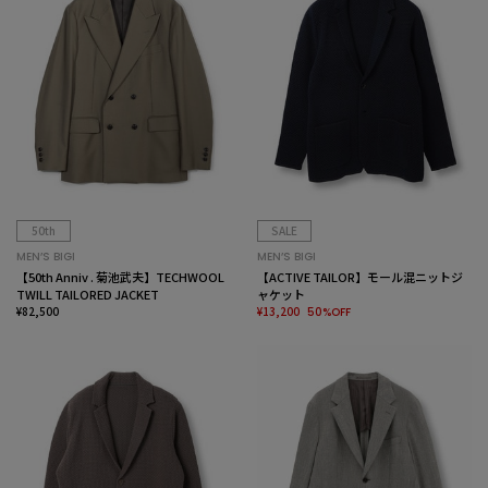
50th
SALE
MEN’S BIGI
MEN’S BIGI
【50th Anniv . 菊池武夫】TECHWOOL
【ACTIVE TAILOR】モール混ニットジ
TWILL TAILORED JACKET
ャケット
¥82,500
¥13,200
50%OFF