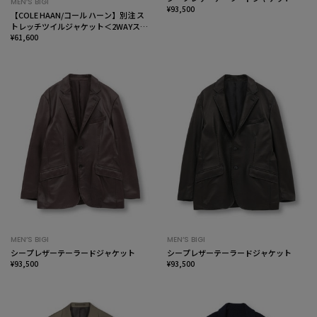
MEN’S BIGI
¥93,500
【COLE HAAN/コール ハーン】別注 ス
トレッチツイルジャケット＜2WAYスト
レッチ＞
¥61,600
MEN’S BIGI
MEN’S BIGI
シープレザーテーラードジャケット
シープレザーテーラードジャケット
¥93,500
¥93,500