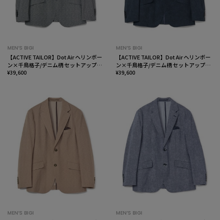
MEN’S BIGI
MEN’S BIGI
【ACTIVE TAILOR】Dot Air ヘリンボー
【ACTIVE TAILOR】Dot Air ヘリンボー
ン×千鳥格子/デニム柄 セットアップジ
ン×千鳥格子/デニム柄 セットアップジ
ャケット＜通気性/吸水速乾/ストレッチ
¥39,600
ャケット＜通気性/吸水速乾/ストレッチ
¥39,600
＞
＞
MEN’S BIGI
MEN’S BIGI