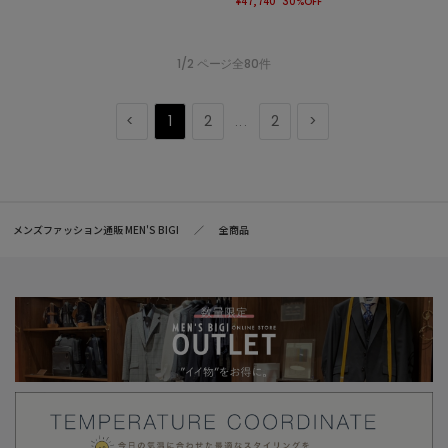
¥47,740
30%OFF
1/2 ページ全80件
1
2
2
...
メンズファッション通販 MEN'S BIGI
全商品