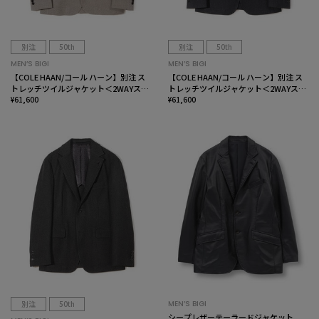
別注
50th
別注
50th
MEN’S BIGI
MEN’S BIGI
【COLE HAAN/コール ハーン】別注 ス
【COLE HAAN/コール ハーン】別注 ス
トレッチツイルジャケット＜2WAYスト
トレッチツイルジャケット＜2WAYスト
レッチ＞
¥61,600
レッチ＞
¥61,600
別注
50th
MEN’S BIGI
シープレザーテーラードジャケット