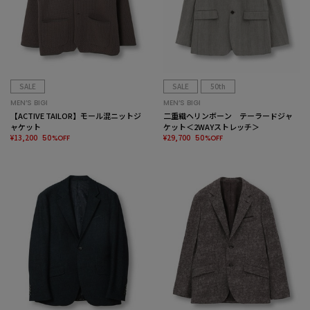
SALE
SALE
50th
MEN’S BIGI
MEN’S BIGI
【ACTIVE TAILOR】モール混ニットジ
二重織ヘリンボーン テーラードジャ
ャケット
ケット＜2WAYストレッチ＞
¥13,200
¥29,700
50%OFF
50%OFF