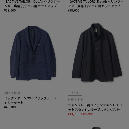
【ACTIVE TAILOR】Dot Air ヘリンボー
【ACTIVE TAILOR】Dot Air ヘリンボー
ン×千鳥格子/デニム柄 セットアップジ
ン×千鳥格子/デニム柄 セットアップジ
ャケット＜通気性/吸水速乾/ストレッチ
¥39,600
ャケット＜通気性/吸水速乾/ストレッチ
¥39,600
＞
＞
MEN’S BIGI
SALE
ミックスヤーン/ホップサックテーラー
MEN’S BIGI
ドジャケット
シャンブレー調ハイテンショントリコ
¥46,200
ット スタンドカラーブルゾン＜ストレ
ッチ＞＜接触冷感/速乾/UVカット＞
¥13,750
50%OFF