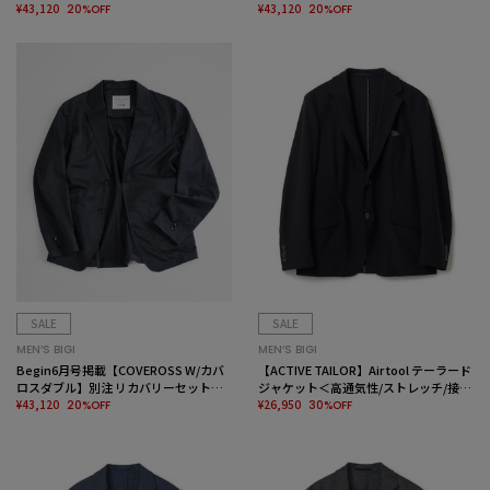
ップジャケット＜リラックス効果/スト
¥43,120
ップジャケット＜リラックス効果/スト
¥43,120
20%OFF
20%OFF
レッチ/セラメア＞
レッチ/セラメア＞
SALE
SALE
MEN’S BIGI
MEN’S BIGI
Begin6月号掲載【COVEROSS W/カバ
【ACTIVE TAILOR】Air tool テーラード
ロスダブル】別注 リカバリーセットア
ジャケット＜高通気性/ストレッチ/接触
ップジャケット＜リラックス効果/スト
¥43,120
冷感/UVカット/防シワ＞
¥26,950
20%OFF
30%OFF
レッチ/セラメア＞