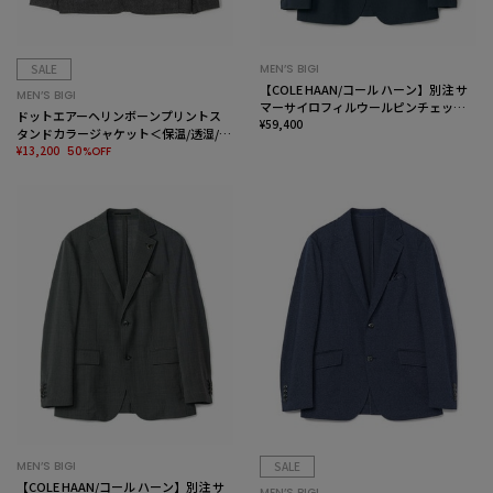
SALE
MEN’S BIGI
【COLE HAAN/コール ハーン】別注 サ
MEN’S BIGI
マーサイロフィルウールピンチェック
ドットエアーヘリンボーンプリントス
ジャケット＜通気性＞
¥59,400
タンドカラージャケット＜保温/透湿/撥
水/防シワ/ストレッチ＞
¥13,200
50%OFF
MEN’S BIGI
SALE
【COLE HAAN/コール ハーン】別注 サ
MEN’S BIGI