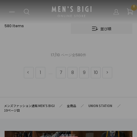
0
580 Items
並び順
17/10 ページ全580件
1
7
8
9
10
...
メンズファッション通販 MEN'S BIGI
全商品
UNION STATION
10ページ目